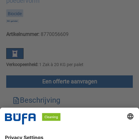
poedervorm
Biocide
Artikelnummer:
8770056609
Verkoopeenheid:
1 Zak à 20 KG per palet
Een offerte aanvragen
Beschrijving
Technische kenmerken
Downloads