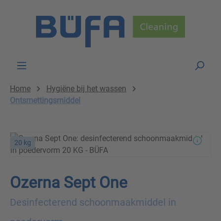
Skip to main content
Home
Hygiëne bij het wassen
Ontsmettingsmiddel
20 kg
Ozerna Sept One
Desinfecterend schoonmaakmiddel in