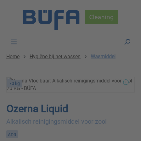
Skip to main content
Home
Hygiëne bij het wassen
Wasmiddel
70 kg
Ozerna Liquid
Alkalisch reinigingsmiddel voor zool
ADR