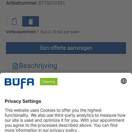
Artikelnummer:
8770010501
Verkoopeenheid:
1 Bus à 70 KG per palet
Een offerte aanvragen
Beschrijving
Technische kenmerken
Downloads
Veiligheidsinstructies