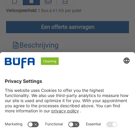
Verkoopeenheid:
1 Bus à 61 KG per palet
Een offerte aanvragen
Beschrijving
Technische kenmerken
Downloads
Veiligheidsinstructies
BÜFA Cleaning Netherlands B.V.