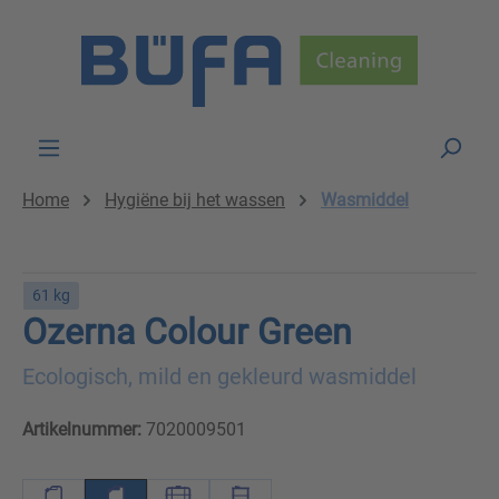
Skip to main content
Home
Hygiëne bij het wassen
Wasmiddel
61 kg
Ozerna Colour Green
Ecologisch, mild en gekleurd wasmiddel
Artikelnummer:
7020009501