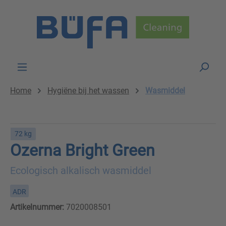
Skip to main content
Home
Hygiëne bij het wassen
Wasmiddel
72 kg
Ozerna Bright Green
Ecologisch alkalisch wasmiddel
ADR
Artikelnummer:
7020008501