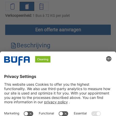
Verkoopeenheid:
1 Bus à 72 KG per palet
Een offerte aanvragen
Beschrijving
Technische kenmerken
Downloads
Veiligheidsinstructies