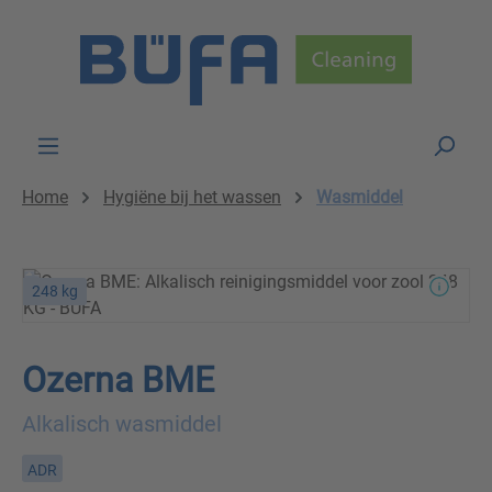
Skip to main content
Home
Hygiëne bij het wassen
Wasmiddel
248 kg
Ozerna BME
Alkalisch wasmiddel
ADR