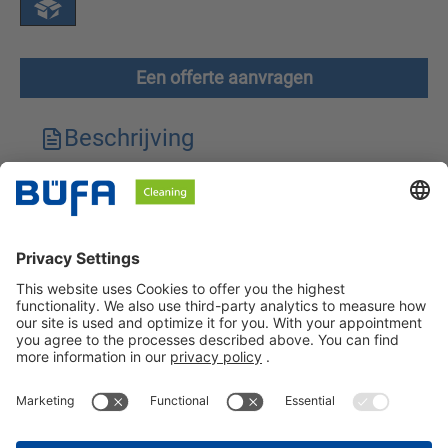
Een offerte aanvragen
Beschrijving
Technische kenmerken
Downloads
Veiligheidsinstructies
BÜFA Cleaning Netherlands B.V.