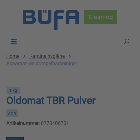
Skip to main content
Home
Kantine hygiëne
Apparaat- en dompelbadreiniger
1 kg
Oldomat TBR Pulver
ADR
Artikelnummer:
8770406701