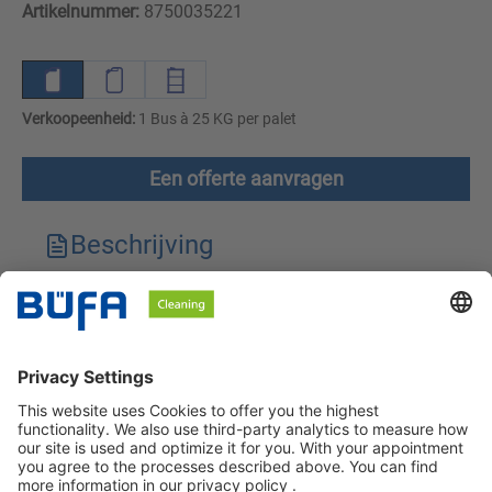
Artikelnummer:
8750035221
Verkoopeenheid:
1 Bus à 25 KG per palet
Een offerte aanvragen
Beschrijving
Technische kenmerken
Downloads
Veiligheidsinstructies