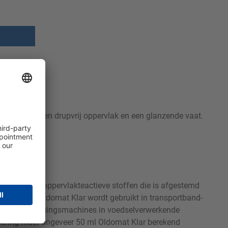
zorgt voor een drupvrij oppervlak en een glanzende vaat.
inatie van oppervlakteactieve stoffen die is afgestemd
aat zorgt. Oldomat Klar wordt gebruikt in transportband-
atische reinigingsmachines in voedselverwerkende
 dosering moet ongeveer 50 ml Oldomat Klar berekend