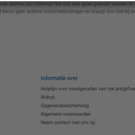
ende stoffen kan Oldomat HW ook zeer goed gebruikt worden in 
evat geen actieve chloorverbindingen en draagt dus niet bij to
Informatie over
Hulplijn voor noodgevallen van het antigifc
Afdruk
Gegevensbescherming
Algemene voorwaarden
Neem contact met ons op