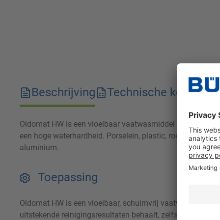
Beschrijving
Technische kenmerk
Oldomat HW is een vloeibaar vaatwasmiddel voor gebruik 
een hoge waterhardheid. Porselein, plastic, roestvrij staa
aluminium.
Toepassing
Oldomat HW is een vloeibaar, schuimvrij vaatwasmiddel v
uitstekende reinigingsresultaten behaalt, zelfs bij een hoge