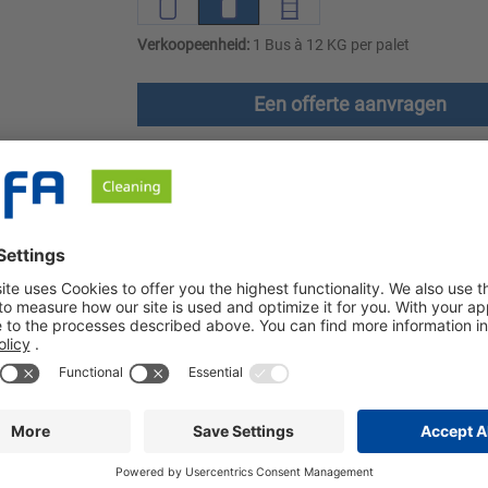
Verkoopeenheid:
1 Bus à 12 KG per palet
Een offerte aanvragen
en
Downloads
Veiligheidsinstructies
in commerciële vaatwasmachines. Het alkalische vaatwasmiddel i
l en glas worden voorzichtig gereinigd als het op de juiste mani
oor gebruik in commerciële vaatwasmachines in kantinekeukens, 
 waterhardheid. Servies van porselein, kunststof, roestvrij staal 