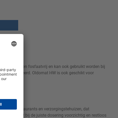
s chloor- en fosfaatvrij en kan ook gebruikt worden bij
er wordt gedoseerd. Oldomat HW is ook geschikt voor
hotels, restaurants en verzorgingstehuizen, dat
en glas wordt bij de juiste dosering voorzichtig en restloos