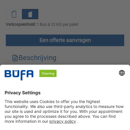
Verkoopeenheid:
1 Bus à 22 KG per palet
Een offerte aanvragen
Beschrijving
Technische kenmerken
Downloads
Veiligheidsinstructies