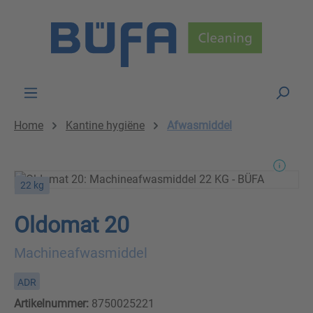
Skip to main content
Home
Kantine hygiëne
Afwasmiddel
22 kg
Oldomat 20
Machineafwasmiddel
ADR
Artikelnummer:
8750025221