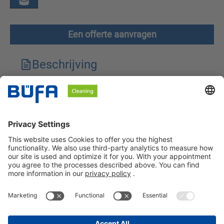
Een offerte aanvragen
Beschrijving
Technische kenmerken
Downloads
Veiligheidsinstructies
BÜFA Cleaning Netherlands B.V.