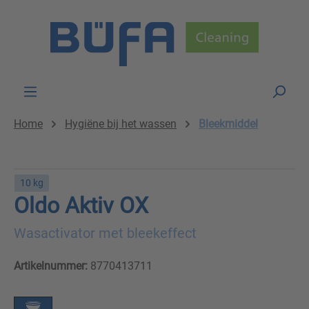
Skip to main content
Home
Hygiëne bij het wassen
Bleekmiddel
10 kg
Oldo Aktiv OX
Wasactivator met bleekeffect
Artikelnummer:
8770413711