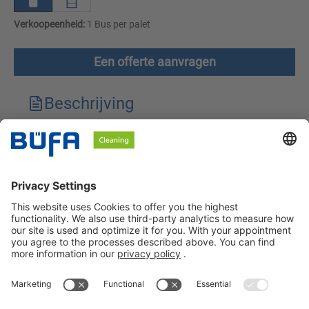
Verkoopeenheid:
1 Bus per palet
Een offerte aanvragen
Beschrijving
Technische kenmerken
Downloads
Veiligheidsinstructies
BÜFA Cleaning Netherlands B.V.