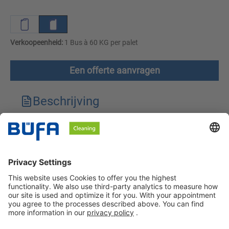
Verkoopeenheid:
1 Bus à 60 KG per palet
Een offerte aanvragen
Beschrijving
Technische kenmerken
Downloads
Veiligheidsinstructies