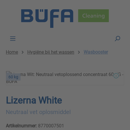
Skip to main content
Home
Hygiëne bij het wassen
Wasbooster
60 kg
Lizerna White
Neutraal vet oplosmiddel
Artikelnummer:
8770007501