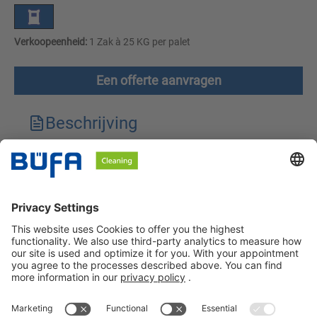
Verkoopeenheid:
1 Zak à 25 KG per palet
Een offerte aanvragen
Beschrijving
Technische kenmerken
Downloads
Veiligheidsinstructies