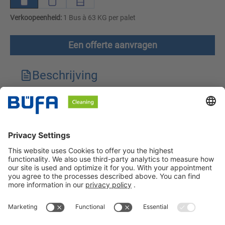
Verkoopeenheid:
1 Bus à 63 KG per palet
Een offerte aanvragen
Beschrijving
Technische kenmerken
Downloads
Veiligheidsinstructies
BÜFA Cleaning Netherlands B.V.