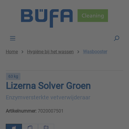
Skip to main content
Home
Hygiëne bij het wassen
Wasbooster
63 kg
Lizerna Solver Groen
Enzymversterkte vetverwijderaar
Artikelnummer:
7020007501