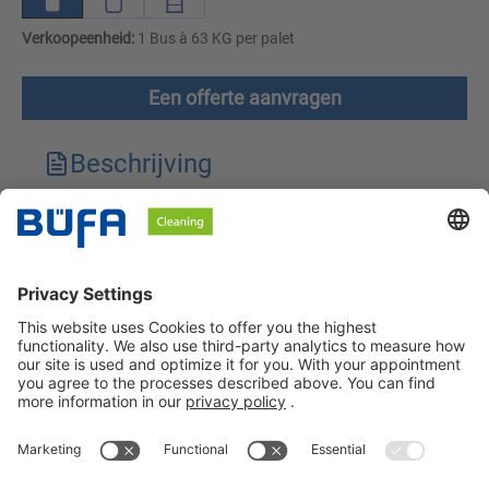
Verkoopeenheid:
1 Bus à 63 KG per palet
Een offerte aanvragen
Beschrijving
Technische kenmerken
Downloads
Veiligheidsinstructies
BÜFA Cleaning Netherlands B.V.