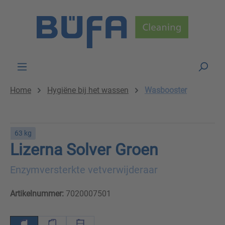
Skip to main content
Home
Hygiëne bij het wassen
Wasbooster
63 kg
Lizerna Solver Groen
Enzymversterkte vetverwijderaar
Artikelnummer:
7020007501