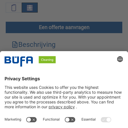
Een offerte aanvragen
Beschrijving
Technische kenmerken
Downloads
Veiligheidsinstructies
BÜFA Cleaning Netherlands B.V.