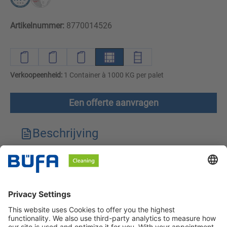
Artikelnummer:
8770014526
Verkoopeenheid:
1 Container à 1000 KG per palet
Een offerte aanvragen
Beschrijving
Technische kenmerken
Downloads
Veiligheidsinstructies