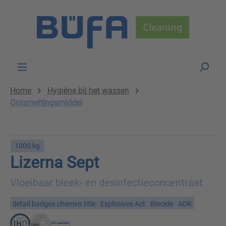
Skip to main content
Home
Hygiëne bij het wassen
Ontsmettingsmiddel
1000 kg
Lizerna Sept
Vloeibaar bleek- en desinfectieconcentraat
detail.badges.chemvo.title
Explosives Act
Biocide
ADR