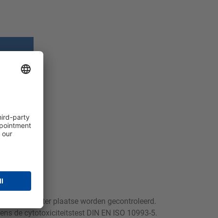
SG.
iviteit moet ter plaatse worden gecontroleerd.
ns de cytotoxiciteitstest DIN EN ISO 10993-5.