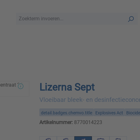
Lizerna Sept
Vloeibaar bleek- en desinfectieconc
detail.badges.chemvo.title
Explosives Act
Biocid
Artikelnummer:
8770014223