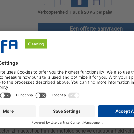
Verkoopeenheid:
1 Bus à 20 KG per palet
Een offerte aanvragen
en
Downloads
Veiligheidsinstructies
itserland op de markt is.
el voor chemisch-thermische desinfectie overeenkomstig §18 If
esinfecteren van het waswater en het spoelbad. De biocide-effect
cten zijn getest op hun dermatologische verdraagbaarheid volge