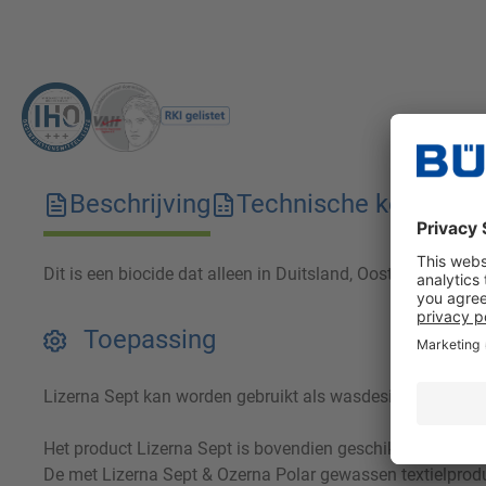
Beschrijving
Technische kenmerk
Dit is een biocide dat alleen in Duitsland, Oostenrijk en Zw
Toepassing
Lizerna Sept kan worden gebruikt als wasdesinfectiemidd
Het product Lizerna Sept is bovendien geschikt voor het d
De met Lizerna Sept & Ozerna Polar gewassen textielprodu