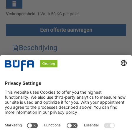
Verkoopeenheid:
1 Vat à 50 KG per palet
Een offerte aanvragen
Beschrijving
Technische kenmerken
Downloads
Veiligheidsinstructies