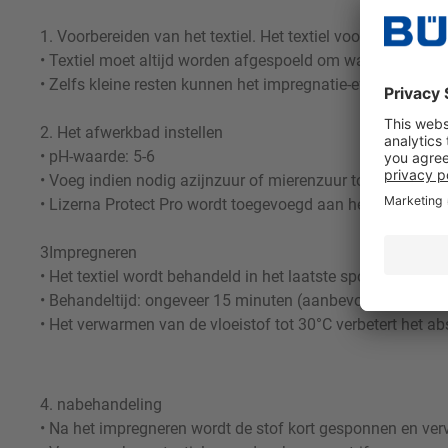
1. Voorbereiden van het textiel. Het textiel voorbereiden
• Textiel moet altijd worden afgespoeld om wasmiddel- en a
• Zelfs kleine resten kunnen het impregnatie-effect aanzien
2. Het afwerkbad instellen
• pH-waarde: 5-6
• Voeg indien nodig azijnzuur of mierenzuur toe om de pH 
• Lizerna Protect Pro wordt toegevoegd aan het afwerkbad
3Impregneren
• Het textiel wordt behandeld in het laatste spoelbad nada
• Behandeltijd: ongeveer 15 minuten (aanbevolen voor max
• Het verwarmen van de vloeistof tot 30°C verbetert het a
4. nabehandeling
• Na het impregneren wordt de stof kort gesponnen en ve