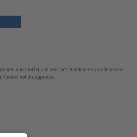
neren van stoffen als voor het stabiliseren van de vezels.
n tijdens het droogproces.