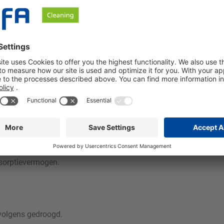
lkaliresten volledig te verwijderen.
lijk beïnvloeden.
te corrigeren.
. Lizerna Protect Pro wordt toegevoegd aan het afwerkbad.
t het vloeistofniveau is bereikt met de start van de trommelbewe
imaal impregnatie-effect).
bsorptievermogen.
rvolgens gedroogd.