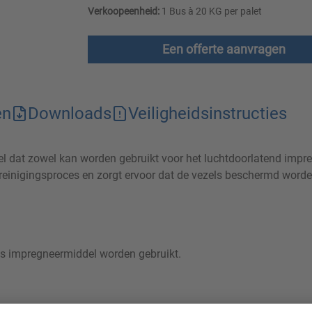
Verkoopeenheid:
1 Bus à 20 KG per palet
Een offerte aanvragen
en
Downloads
Veiligheidsinstructies
l dat zowel kan worden gebruikt voor het luchtdoorlatend impreg
 reinigingsproces en zorgt ervoor dat de vezels beschermd worde
ls impregneermiddel worden gebruikt.