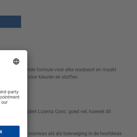
ciale vetoplossende formule voor elke wasbeurt en maakt
zonder zacht voor kleuren en stoffen.
j 40 °C verwijdert Lizerna Conc. goed vet, hoewel dit
hikt voor de voorwas als als toevoeging in de hoofdwas