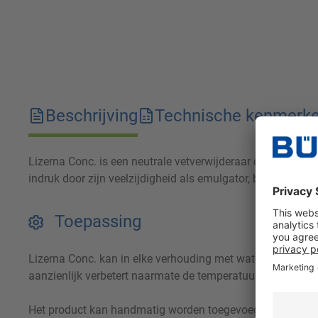
Beschrijving
Technische kenmerk
Lizerna Conc. is een neutrale vetverwijderaar die effectie
indruk door zijn veelzijdigheid als emulgator, bevochtiger
Toepassing
Lizerna Conc. kan in elke verhouding met water worden geme
aanzienlijk verbetert naarmate de temperatuur stijgt.
Het product kan handmatig worden toegevoegd of via typi