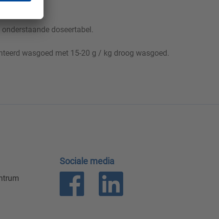
e onderstaande doseertabel.
enteerd wasgoed met 15-20 g / kg droog wasgoed.
Sociale media
entrum