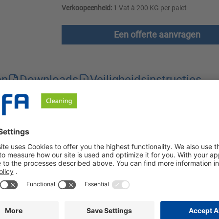
Verkoopeenheid:
1 Vat à 200 KG per palet
Een offerte aanvragen
en
Downloads
Veiligheidsinstructies
f is tegen vetvervuiling vanaf 40 °C. Ons product heeft een spe
 en waskrachtversterker in alle wassystemen. Lizerna Conc. is bij
ngd, blijft laag viskeus en gaat niet door een gelfase. Zelfs bi
sche doseersystemen voor vloeibaar wasgoed. Het is zowel gesc