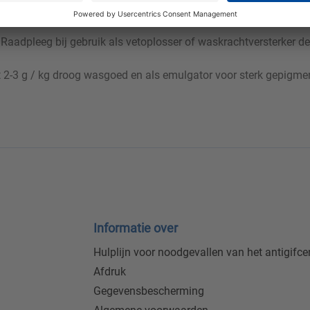
 Raadpleeg bij gebruik als vetoplosser of waskrachtversterker d
t 2-3 g / kg droog wasgoed en als emulgator voor sterk gepigm
Informatie over
Hulplijn voor noodgevallen van het antigifc
Afdruk
Gegevensbescherming