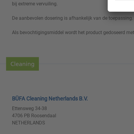
bij extreme vervuiling.
De aanbevolen dosering is afhankelijk van de toepassing.
Als bevochtigingsmiddel wordt het product gedoseerd me
BÜFA Cleaning Netherlands B.V.
Ettensweg 34-38
4706 PB Roosendaal
NETHERLANDS