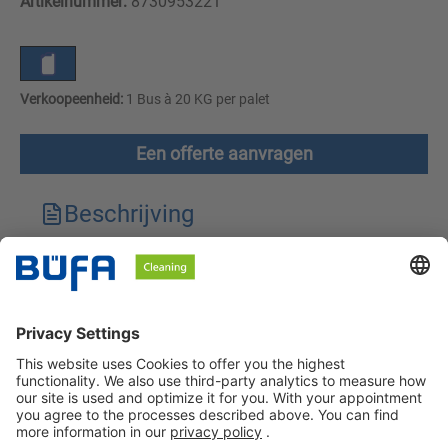
Artikelnummer:
8730953221
Verkoopeenheid:
1 Bus à 20 KG per palet
Een offerte aanvragen
Beschrijving
Technische kenmerken
Downloads
Veiligheidsinstructies