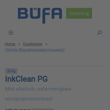
Skip to main content
Home
Drukkerijen
Clichés (flexodrukplaten/mouwen)
20 kg
InkClean PG
Mild alkalisch, watermengbaar
reinigingsconcentraat