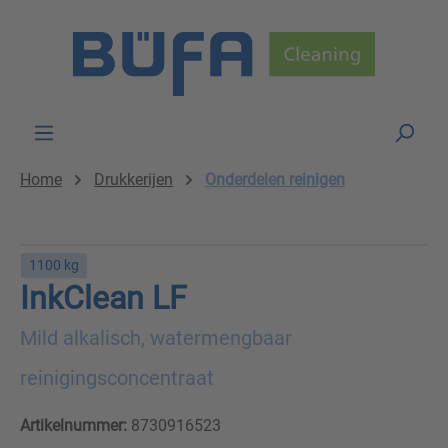
Skip to main content
Home
Drukkerijen
Onderdelen reinigen
1100 kg
InkClean LF
Mild alkalisch, watermengbaar
reinigingsconcentraat
Artikelnummer:
8730916523