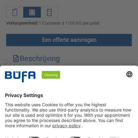
Verkoopeenheid:
1 Container à 1100 KG per palet
Een offerte aanvragen
Beschrijving
Technische kenmerken
Downloads
Veiligheidsinstructies