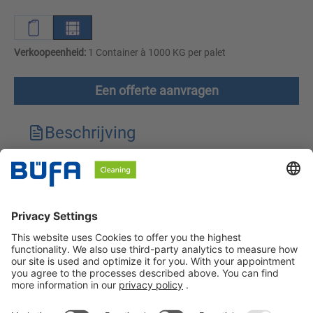
Verkoopeenheid:
1 Container à 1000 KG per palet
Een offerte aanvragen
Beschrijving
Technische kenmerken
Downloads
Veiligheidsinstructies