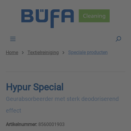
Skip to main content
Home
Textielreiniging
Speciale producten
Hypur Special
Geurabsorbeerder met sterk deodoriserend
effect
Artikelnummer:
8560001903