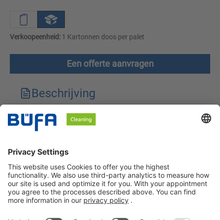
Verkoopeenheid:
1 Kartonnen doos per palet
Een offerte aanvragen
Beschrijving
Technische kenmerken
Downloads
Veiligheidsinstructies