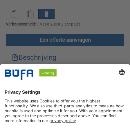
Verkoopeenheid:
1 Vat à 200 KG per palet
Een offerte aanvragen
Beschrijving
Technische kenmerken
Downloads
Veiligheidsinstructies