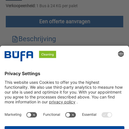
Verkoopeenheid:
1 Bus à 24 KG per palet
Een offerte aanvragen
Beschrijving
Technische kenmerken
Downloads
Veiligheidsinstructies
BÜFA Cleaning Netherlands B.V.