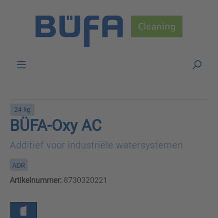
Skip to main content
24 kg
BÜFA-Oxy AC
Additief voor industriële watersystemen
ADR
Artikelnummer:
8730320221