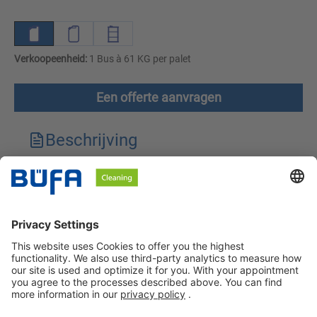
Verkoopeenheid:
1 Bus à 61 KG per palet
Een offerte aanvragen
Beschrijving
Technische kenmerken
Downloads
Veiligheidsinstructies