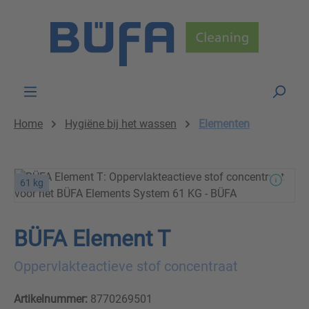
Skip to main content
Home
Hygiëne bij het wassen
Elementen
61 kg
BÜFA Element T
Oppervlakteactieve stof concentraat
Artikelnummer:
8770269501