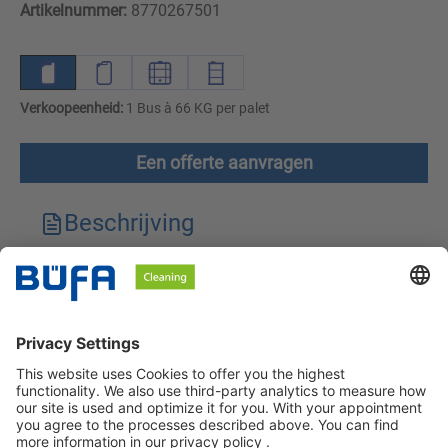
Artikelnummer:
8770267501
Verkoopeenheid:
1 Bus à 66 KG per palet
Een offerte aanvragen
Beschrijving
Technische kenmerken
Downloads
Veiligheidsinstructies