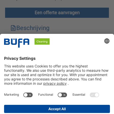
Een offerte aanvragen
Beschrijving
Technische kenmerken
Downloads
Veiligheidsinstructies
BÜFA Cleaning Netherlands B.V.
Informatie over