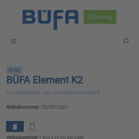
Skip to main content
62 kg
BÜFA Element K2
Concentraat van complexvormers
Artikelnummer:
7020012501
Verkoopeenheid:
1 Bus à 62 KG per palet