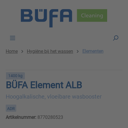
Skip to main content
Home
Hygiëne bij het wassen
Elementen
1400 kg
BÜFA Element ALB
Hoogalkalische, vloeibare wasbooster
ADR
Artikelnummer:
8770280523