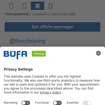
Verkoopeenheid:
1 Container à 1400 KG per palet
Een offerte aanvragen
Beschrijving
Technische kenmerken
Downloads
Veiligheidsinstructies