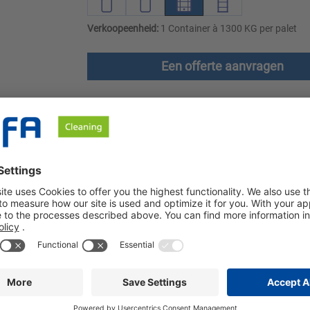
Verkoopeenheid:
1 Container à 1300 KG per palet
Een offerte aanvragen
en
Downloads
Veiligheidsinstructies
peciaal is ontwikkeld voor gebruik met BÜFA Elementen. Het bied
ling van de vezels. BÜFA Element A is bijzonder effectief bij het
wsteensysteem. Gebruik de afzonderlijke componenten van het
ingsmiddelen en additieven doseren in de hoeveelheid die nodig 
imaal wasresultaat bereiken.