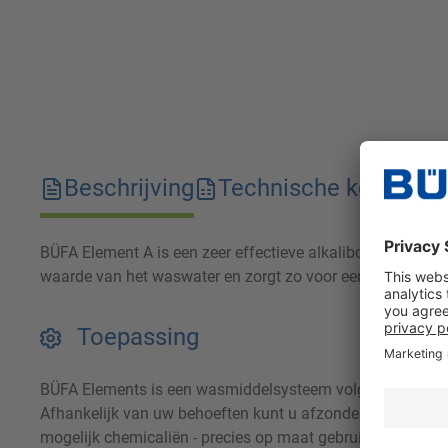
Beschrijving
Technische kenmerk
BÜFA Element A is een zeer effectieve alkalibooster die s
waarde van het waswater en zorgt zo voor een optimale zwel
Toepassing
BÜFA Elements is een wasmiddelsysteem volgens het bou
Afhankelijk van uw behoeften kunt u afzonderlijke reinig
mogelijk chemicaliën - precies op maat gebruikt - een opt