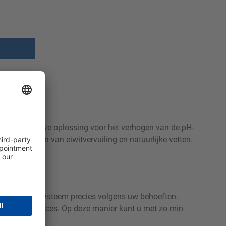
t een effectieve oplossing voor het verhogen van de pH-
 verwijderen van eiwitvervuiling en natuurlijke vetten.
 bouwsteensysteem precies volgens uw behoeften.
is voor uw proces. Op deze manier kunt u met zo min