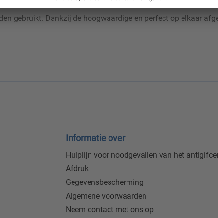
en gebruikt. Dankzij de hoogwaardige en perfect op elkaar afg
Informatie over
Hulplijn voor noodgevallen van het antigifc
Afdruk
Gegevensbescherming
Algemene voorwaarden
Neem contact met ons op