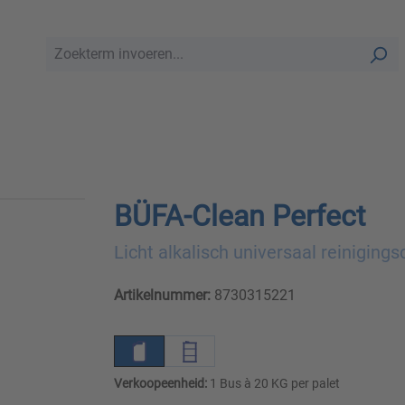
BÜFA-Clean Perfect
Licht alkalisch universaal reiniging
Artikelnummer:
8730315221
Verkoopeenheid:
1 Bus à 20 KG per palet