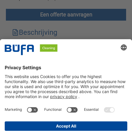
Een offerte aanvragen
Beschrijving
Technische kenmerken
Downloads
Veiligheidsinstructies
BÜFA Cleaning Netherlands B.V.
Informatie over