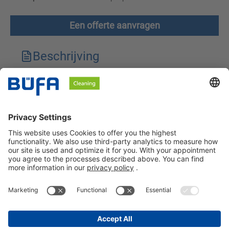
Een offerte aanvragen
Beschrijving
Technische kenmerken
Downloads
Veiligheidsinstructies
BÜFA Cleaning Netherlands B.V.
Informatie over