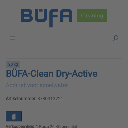
Skip to main content
20 kg
BÜFA-Clean Dry-Active
Additief voor spoelwater
Artikelnummer:
8730313221
Verkoopeenheid:
1 Bus à 20 KG per palet