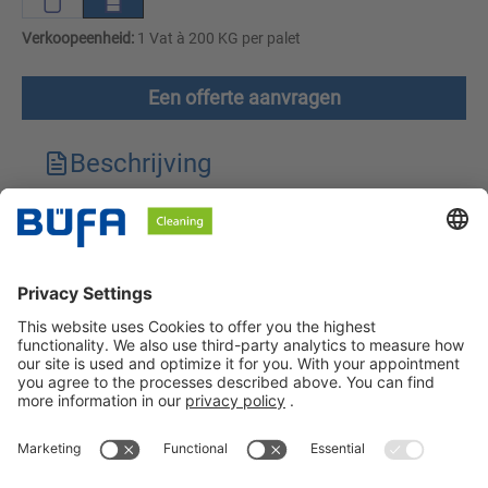
Verkoopeenheid:
1 Vat à 200 KG per palet
Een offerte aanvragen
Beschrijving
Technische kenmerken
Downloads
Veiligheidsinstructies
BÜFA Cleaning Netherlands B.V.