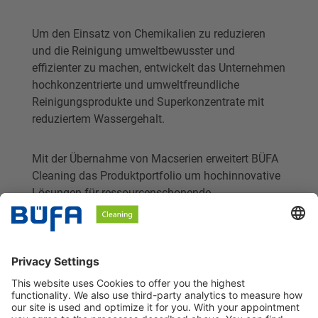
Um den Einsatz von Chemikalien zu reduzieren
und die Reinigung umweltbewusster und
effizienter zu machen, entwickelt das Unternehmen
hochkonzentrierte und umweltfreundliche
Reinigungsprodukte und Superkonzentrate mit
reduziertem Wassergehalt.
Mit der Übernahme von Macserien erweitert BÜFA
Cleaning das Produktportfolio um hochinnovative
Lösungen für ressourcenschonende
Fahrzeugreinigung. MacSeriens Expertise in der
Wasseraufbereitung ergänzt unserer
Chemiekompetenz und gemeinsam werden wir
nachhaltige Lösungen und zukunftsweisende
Produkte anbieten können.