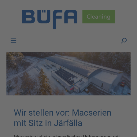
Skip to main content
Wir stellen vor: Macserien
mit Sitz in Järfälla
Macserien ist ein schwedisches Unternehmen mit