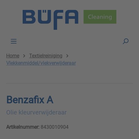
Skip to main content
Home
Textielreiniging
Vlekkenmiddel/vlekverwijderaar
Benzafix A
Olie kleurverwijderaar
Artikelnummer:
8430010904