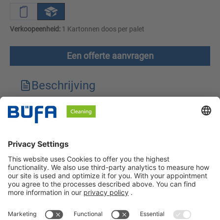
Verkoopeenheid:
1 Kartonnen doos per palet
Een offerte aanvragen
Beschrijving
Technische kenmerken
Downloads
Veiligheidsinstructies