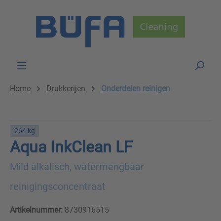
Skip to main content
Home
Drukkerijen
Onderdelen reinigen
264 kg
Aqua InkClean LF
Mild alkalisch, watermengbaar
reinigingsconcentraat
Artikelnummer:
8730916515