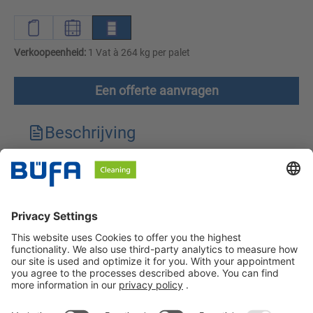
Verkoopeenheid:
1 Vat à 264 kg per palet
Een offerte aanvragen
Beschrijving
Technische kenmerken
Downloads
Veiligheidsinstructies