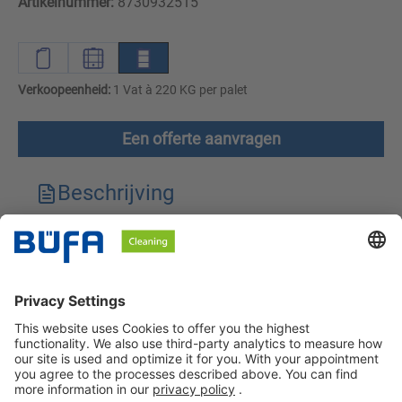
Artikelnummer:
8730932515
Verkoopeenheid:
1 Vat à 220 KG per palet
Een offerte aanvragen
Beschrijving
Technische kenmerken
Downloads
Veiligheidsinstructies